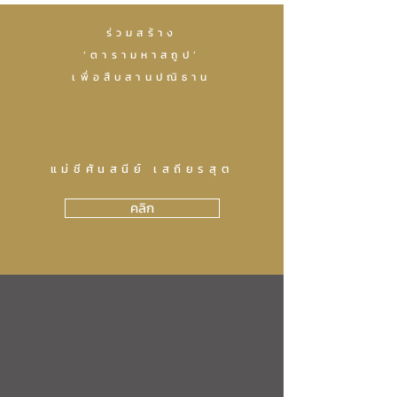
ร่วมสร้าง
‘ตารามหาสถูป’
เพื่อสืบสานปณิธาน
แม่ชีศันสนีย์ เสถียรสุต
คลิก