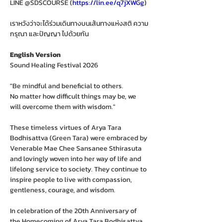
LINE @SDSCOURSE (
https://lin.ee/q7jXWGg
)
เราหวังว่าจะได้ร่วมเดินทางบนเส้นทางแห่งสติ ความ
กรุณา และปัญญา ไปด้วยกัน
English Version
Sound Healing Festival 2026
"Be mindful and beneficial to others.
No matter how difficult things may be, we 
will overcome them with wisdom."
These timeless virtues of Arya Tara 
Bodhisattva (Green Tara) were embraced by 
Venerable Mae Chee Sansanee Sthirasuta 
and lovingly woven into her way of life and 
lifelong service to society. They continue to 
inspire people to live with compassion, 
gentleness, courage, and wisdom.
In celebration of the 20th Anniversary of 
the Homecoming of Arya Tara Bodhisattva 