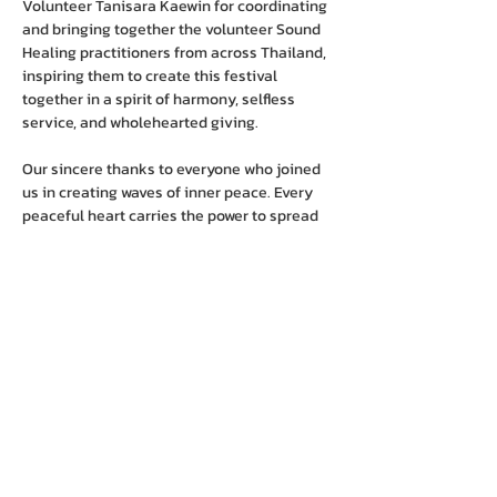
Volunteer Tanisara Kaewin for coordinating 
and bringing together the volunteer Sound 
Healing practitioners from across Thailand, 
inspiring them to create this festival 
together in a spirit of harmony, selfless 
service, and wholehearted giving.
Our sincere thanks to everyone who joined 
us in creating waves of inner peace. Every 
peaceful heart carries the power to spread 
compassion to our communities and the 
world we share.
If you are seeking a place for mindful living, 
inner healing, and personal growth, we 
warmly invite you to follow Sathira-
Dhammasathan on Facebook and explore 
our special learning programs through LINE 
@SDSCOURSE (
https://lin.ee/q7jXWGg
).
May we continue walking together on the 
path of mindfulness, compassion, and 