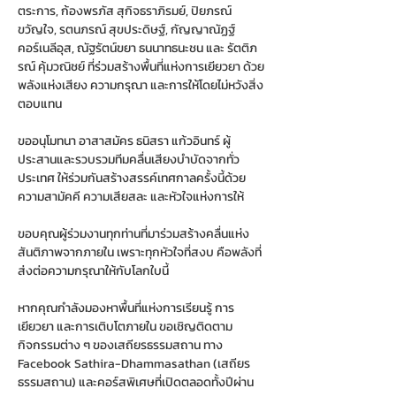
ตระการ, ก้องพรภัส สุกิจธราภิรมย์, ปิยภรณ์ 
ขวัญใจ, รตนภรณ์ สุขประดิษฐ์, กัญญาณัฏฐ์ 
คอร์เนลีอุส, ณัฐรัตน์ขยา ธนนาทธนะชน และ รัตติภ
รณ์ คุ้มวณิชย์ ที่ร่วมสร้างพื้นที่แห่งการเยียวยา ด้วย
พลังแห่งเสียง ความกรุณา และการให้โดยไม่หวังสิ่ง
ตอบแทน
ขออนุโมทนา อาสาสมัคร ธนิสรา แก้วอินทร์ ผู้
ประสานและรวบรวมทีมคลื่นเสียงบำบัดจากทั่ว
ประเทศ ให้ร่วมกันสร้างสรรค์เทศกาลครั้งนี้ด้วย
ความสามัคคี ความเสียสละ และหัวใจแห่งการให้
ขอบคุณผู้ร่วมงานทุกท่านที่มาร่วมสร้างคลื่นแห่ง
สันติภาพจากภายใน เพราะทุกหัวใจที่สงบ คือพลังที่
ส่งต่อความกรุณาให้กับโลกใบนี้
หากคุณกำลังมองหาพื้นที่แห่งการเรียนรู้ การ
เยียวยา และการเติบโตภายใน ขอเชิญติดตาม
กิจกรรมต่าง ๆ ของเสถียรธรรมสถาน ทาง 
Facebook Sathira-Dhammasathan (เสถียร
ธรรมสถาน) และคอร์สพิเศษที่เปิดตลอดทั้งปีผ่าน 