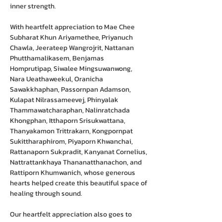
inner strength.
With heartfelt appreciation to Mae Chee 
Subharat Khun Ariyamethee, Priyanuch 
Chawla, Jeerateep Wangrojrit, Nattanan 
Phutthamalikasem, Benjamas 
Homprutipap, Siwalee Mingsuwanwong, 
Nara Ueathaweekul, Oranicha 
Sawakkhaphan, Passornpan Adamson, 
Kulapat Nilrassameevej, Phinyalak 
Thammawatcharaphan, Nalinratchada 
Khongphan, Itthaporn Srisukwattana, 
Thanyakamon Trittrakarn, Kongpornpat 
Sukittharaphirom, Piyaporn Khwanchai, 
Rattanaporn Sukpradit, Kanyanat Cornelius, 
Nattrattankhaya Thananatthanachon, and 
Rattiporn Khumwanich, whose generous 
hearts helped create this beautiful space of 
healing through sound.
Our heartfelt appreciation also goes to 