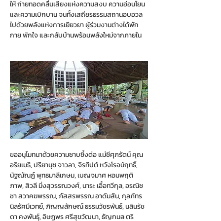
ให้ ถ่ายทอดคลื่นเสียงแห่งความสงบ ความอ่อนโยน 
และความเบิกบาน จนทั้งเสถียรธรรมสถานอบอวล
ไปด้วยพลังแห่งการเยียวยา ผู้ร่วมงานต่างได้พัก
กาย พักใจ และกลับบ้านพร้อมพลังใหม่จากภายใน
ขออนุโมทนาด้วยความซาบซึ้งต่อ แม่ชีศุภรัตน์ คุณ
อริยเมธี, ปรียานุช จาวลา, จีรทีปต์ หวังโรจน์ฤทธิ์, 
นัฐณัณฏ์ พุทธมาลีเกษม, เบญจมาศ หอมพฤติ
ภาพ, สิวลี มิ่งสุวรรณวงศ์, นาระ เอื้อทวีกุล, อรณิช
ชา สวาคฆพรรณ, ภัสสรพรรณ อาดัมสัน, กุลภัทร 
นิลรัศมีเวทย์, ภิญญลักษณ์ ธรรมวัชรพันธ์, นลินรัช
ดา คงพันธุ์, อิษฏพร ศรีสุขวัฒนา, ธัญกมล ตริ