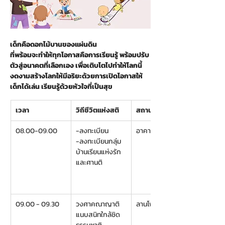
เด็กคือดอกไม้บานของแผ่นดิน
ที่พร้อมจะทำให้ทุกโอกาสคือการเรียนรู้ พร้อมปรับ
ตัวสู่อนาคตที่เลือกเอง เพื่อเติบโตไปทำให้โลกนี้
งดงามสร้างโลกให้มีอริยะด้วยการเปิดโอกาสให้
เด็กได้เล่น เรียนรู้ด้วยหัวใจที่เป็นสุข 
เวลา
วิถีชีวิตแห่งสติ
สถานที่
08.00-09.00  
-ลงทะเบียน
อาคารสาวิกา
-ลงทะเบียนกลุ่ม
บ้านเรียนแห่งรัก
และศานติ
09.00 - 09.30
วงศาคณาญาติ 
ลานโพธิ์
แนบสนิทใกล้ชิด