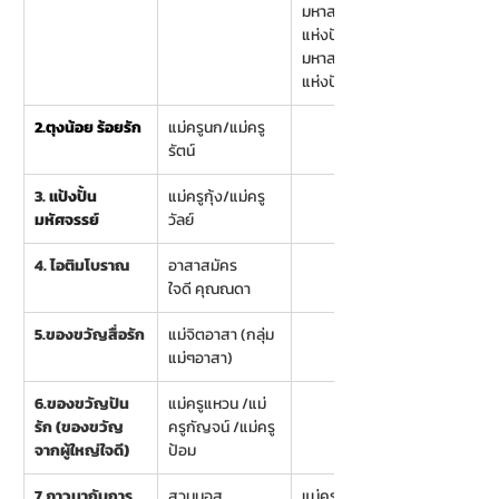
มหาสมุทร
แห่งปัญญา
มหาสมุทร
แห่งปัญญา
2.ตุงน้อย ร้อยรัก
แม่ครูนก/แม่ครู
รัตน์
3. 
แป้งปั้น
แม่ครูกุ้ง/แม่ครู
มหัศจรรย์
วัลย์
4. ไอติมโบราณ
อาสาสมัคร
ใจดี คุณณดา
5.ของขวัญสื่อรัก
แม่จิตอาสา (กลุ่ม
แม่ๆอาสา)
6.ของขวัญปัน
แม่ครูแหวน /แม่
รัก (ของขวัญ
ครูกัญจน์ /แม่ครู
จากผู้ใหญ่ใจดี)
ป้อม
7.ภาวนากับการ
สวนมอส
แม่ครูเหมียว/แม่