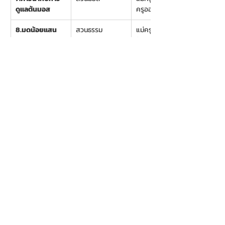
ดูแลต้นมอส
ครูออน
8.มดน้อยแสน
สวนธรรม
แม่ครูรุ่ง/แม่ครู
ขยัน
ฟ้า
11.30-13.00
อาหารอร่อย...กิน
อู่ข้าวอู่น้ำ
กันหลายคน
13.00-14.00
นอนภาวนากับ
ธรรมศาลา
คลื่นเสียงคริสทัล
โบวล์    
13.30-14.30
 เดินเล่นอย่างมี
ถ้ำอายตนะ
สติ 
จากเส้นทาง
ภาวนาสู่ถ้ำแห่ง
อายตนะ
14.30-15.00
กราบคุณยายจ๋า /
พระมหาเจดีย์
ทบทวนภาวนา/ 
กลับบ้านปลอดภัย
โดยธรรม