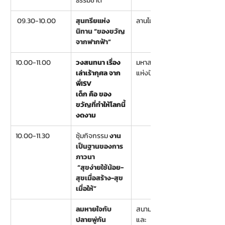
ธรรมชาติ
 09.30-10.00
สุนทรียแห่ง
ลานไม้
นิทาน “ของขวัญ
จากฟากฟ้า”
10.00-11.00 
วงสนทนา เรื่อง
มหาสมุทร
เล่าเร้ากุศล จาก
แห่งปัญญา
พี่ISV
เด็ก คือ ของ
ขวัญที่ทำให้โลกนี้
งดงาม
10.00-11.30 
ซุ้มกิจกรรม 
งาน
เป็นฐานของการ
ภาวนา
“สุขง่ายใช้น้อย-
สุขเมื่อสร้าง-สุข
เมื่อให้”   
ลมหายใจกับ
สนามเด็กเล่น
ปลายพู่กัน
และ