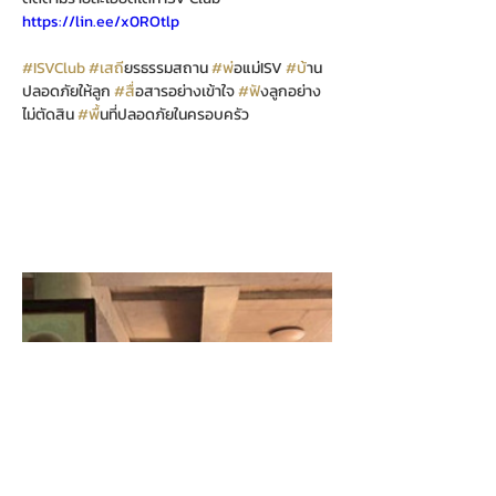
https://lin.ee/x0ROtlp
#ISVClub
#เสถ
ียรธรรมสถาน 
#พ
่อแม่ISV 
#บ
้าน
ปลอดภัยให้ลูก 
#ส
ื่อสารอย่างเข้าใจ 
#ฟ
ังลูกอย่าง
ไม่ตัดสิน 
#พ
ื้นที่ปลอดภัยในครอบครัว