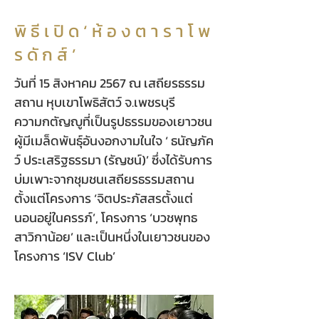
พิ ธี เ ปิ ด ‘ ห้ อ ง ต า ร า โ พ
ร ดั ก ส์ ’
วันที่ 15 สิงหาคม 2567 ณ เสถียรธรรม
สถาน หุบเขาโพธิสัตว์ จ.เพชรบุรี
ความกตัญญูที่เป็นรูปธรรมของเยาวชน
ผู้มีเมล็ดพันธุ์อันงอกงามในใจ ‘ ธนัญภัค
ว์ ประเสริฐธรรมา (รัญชน์)’ ซึ่งได้รับการ
บ่มเพาะจากชุมชนเสถียรธรรมสถาน
ตั้งแต่โครงการ ‘จิตประภัสสรตั้งแต่
นอนอยู่ในครรภ์’, โครงการ ‘บวชพุทธ
สาวิกาน้อย’ และเป็นหนึ่งในเยาวชนของ
โครงการ ‘ISV Club’