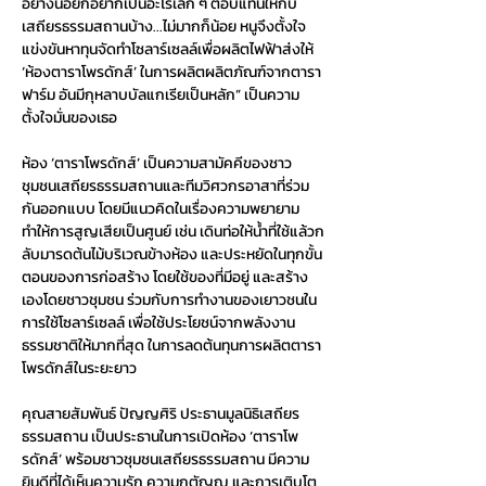
อย่างน้อยก็อยากเป็นอะไรเล็ก ๆ ตอบแทนให้กับ
เสถียรธรรมสถานบ้าง...ไม่มากก็น้อย หนูจึงตั้งใจ
แข่งขันหาทุนจัดทำโซลาร์เซลล์เพื่อผลิตไฟฟ้าส่งให้ 
‘ห้องตาราโพรดักส์’ ในการผลิตผลิตภัณฑ์จากตารา
ฟาร์ม อันมีกุหลาบบัลแกเรียเป็นหลัก” เป็นความ
ตั้งใจมั่นของเธอ 
ห้อง ‘ตาราโพรดักส์’ เป็นความสามัคคีของชาว
ชุมชนเสถียรธรรมสถานและทีมวิศวกรอาสาที่ร่วม
กันออกแบบ โดยมีแนวคิดในเรื่องความพยายาม
ทำให้การสูญเสียเป็นศูนย์ เช่น เดินท่อให้น้ำที่ใช้แล้วก
ลับมารดต้นไม้บริเวณข้างห้อง และประหยัดในทุกขั้น
ตอนของการก่อสร้าง โดยใช้ของที่มีอยู่ และสร้าง
เองโดยชาวชุมชน ร่วมกับการทำงานของเยาวชนใน
การใช้โซลาร์เซลล์ เพื่อใช้ประโยชน์จากพลังงาน
ธรรมชาติให้มากที่สุด ในการลดต้นทุนการผลิตตารา
โพรดักส์ในระยะยาว 
คุณสายสัมพันธ์ ปัญญศิริ ประธานมูลนิธิเสถียร
ธรรมสถาน เป็นประธานในการเปิดห้อง ‘ตาราโพ
รดักส์’ พร้อมชาวชุมชนเสถียรธรรมสถาน มีความ
ยินดีที่ได้เห็นความรัก ความกตัญญู และการเติบโต