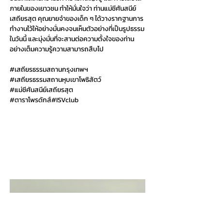
ภายในของเยาวชน ทำให้มั่นใจว่า ท่านแม่ชีศันสนีย์ 
เสถียรสุต คุณยายจ๋าของเด็ก ๆ ได้วางรากฐานการ
ทำงานไว้ให้อย่างมั่นคงจนเห็นตัวอย่างที่เป็นรูปธรรม
ในวันนี้ และมุ่งมั่นที่จะสานต่อความตั้งใจของท่าน
อย่างเต็มความรู้ความสามารถสืบไป
#เสถ
ียรธรรมสถานกรุงเทพฯ
#เสถ
ียรธรรมสถานหุบเขาโพธิสัตว์
#แม
่ชีศันสนีย์เสถียรสุต
#ตาราโพรด
ักส์#ISVclub