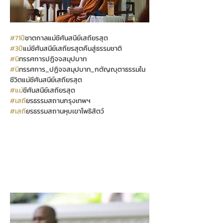
#71ป
ีชาตกาลแม่ชีศันสนีย์เสถียรสุต
#3ป
ีแม่ชีศันสนีย์เสถียรสุตคืนสู่ธรรมชาติ
#น
ิทรรศการปฏิจจสมุปบาท
#น
ิทรรศการ_ปฏิจจสมุปบาท_กตัญญุตาธรรมใน
ชีวิตแม่ชีศันสนีย์เสถียรสุต
#แม
่ชีศันสนีย์เสถียรสุต
#เสถ
ียรธรรมสถานกรุงเทพฯ
#เสถ
ียรธรรมสถานหุบเขาโพธิสัตว์