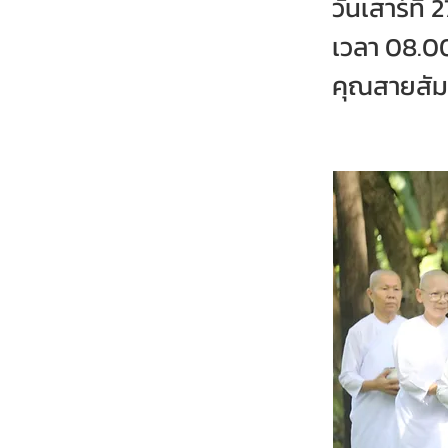
วันเสาร์ที่
เวลา 08.0
คุณสายสัม