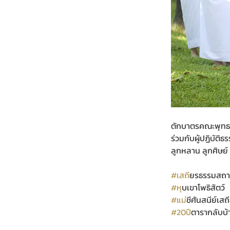
ตักบาตรคณะพุทธสา
ร่วมกับผู้ปฏิบัต
ลูกหลาน ลูกศิษย
#เสถ
ียรธรรมสถ
#ห
ุบเขาโพธิสัตว์
#แม
่ชีศันสนีย์เส
#20ป
ีตารากลับบ้