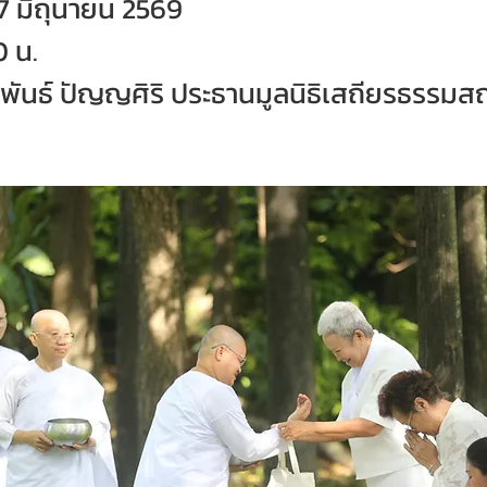
 27 มิถุนายน 2569
0 น.
พันธ์ ปัญญศิริ ประธานมูลนิธิเสถียรธรรมส