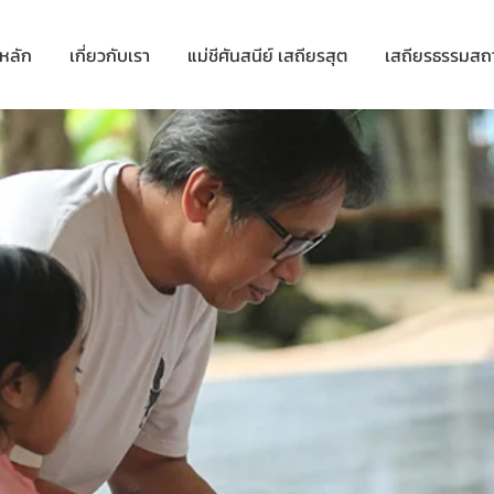
าหลัก
เกี่ยวกับเรา
แม่ชีศันสนีย์ เสถียรสุต
เสถียรธรรมสถ