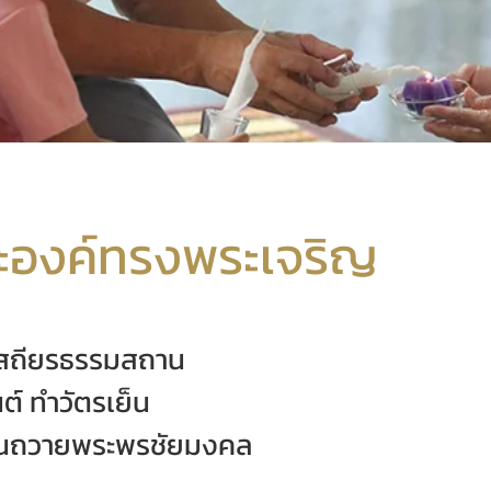
องค์ทรงพระเจริญ
เสถียรธรรมสถาน
์ ทำวัตรเย็น
ยนถวายพระพรชัยมงคล