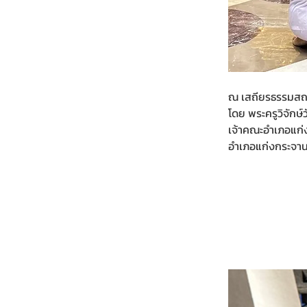
ณ เสถียรธรรมสถาน
โดย พระครูวิจักษ์
เจ้าคณะอำเภอแก่
อำเภอแก่งกระจาน