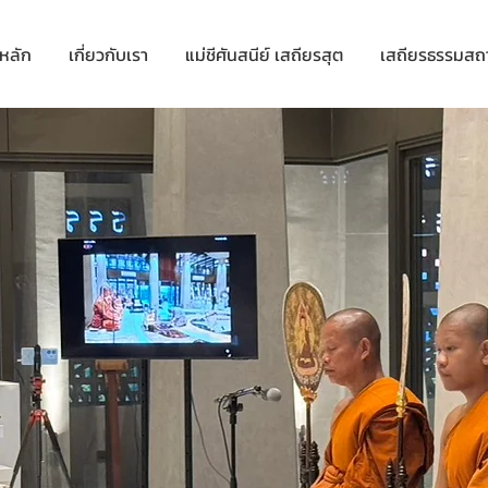
าหลัก
เกี่ยวกับเรา
แม่ชีศันสนีย์ เสถียรสุต
เสถียรธรรมสถ