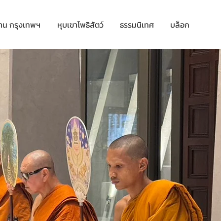
าน กรุงเทพฯ
หุบเขาโพธิสัตว์
ธรรมนิเทศ
บล็อก