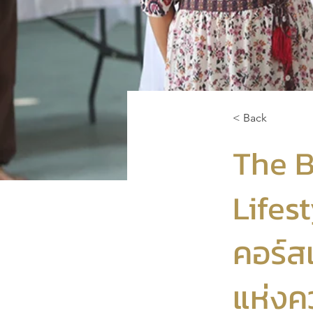
< Back
The B
Lifes
คอร์ส
แห่งคว