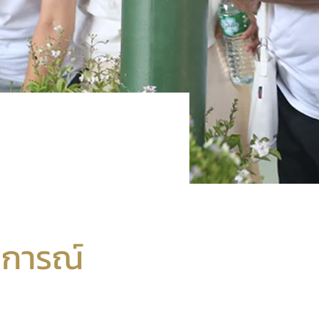
บการณ์