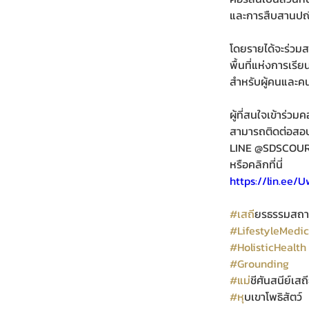
และการสืบสานปณิธ
โดยรายได้จะร่วมสน
พื้นที่แห่งการเรี
สำหรับผู้คนและคน
ผู้ที่สนใจเข้าร่ว
สามารถติดต่อสอบ
LINE @SDSCOU
หรือคลิกที่นี่
https://lin.ee/
#เสถ
ียรธรรมสถ
#LifestyleMedic
#HolisticHealth
#Grounding
#แม
่ชีศันสนีย์เส
#ห
ุบเขาโพธิสัตว์