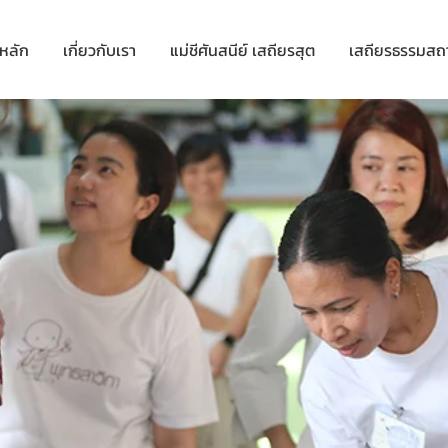
าหลัก
เกี่ยวกับเรา
แม่ชีศันสนีย์ เสถียรสุต
เสถียรธรรมสถ