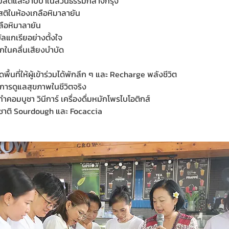
งมีสติและอาบป่าในสวนธรรมกลางกรุง
ติในห้องเกลือหิมาลายัน
ลือหิมาลายัน
ลแกเรียอย่างตั้งใจ
กในคลื่นเสียงบำบัด
ิดพื้นที่ให้ผู้เข้าร่วมได้พักลึก ๆ และ Recharge พลังชีวิต
รู้การดูแลสุขภาพในชีวิตจริง
ำคอมบูชา วินีการ์ เครื่องดื่มหมักโพรไบโอติกส์
ชาติ Sourdough และ Focaccia