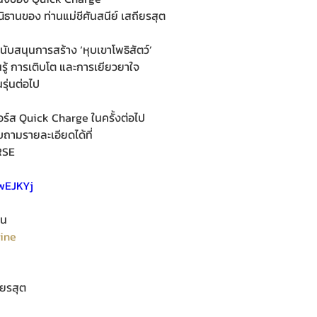
านของ ท่านแม่ชีศันสนีย์ เสถียรสุต
ับสนุนการสร้าง ‘หุบเขาโพธิสัตว์’
ยนรู้ การเติบโต และการเยียวยาใจ
รุ่นต่อไป
มคอร์ส Quick Charge ในครั้งต่อไป
ถามรายละเอียดได้ที่
RSE
UwEJKYj
าน
ine
ถียรสุต