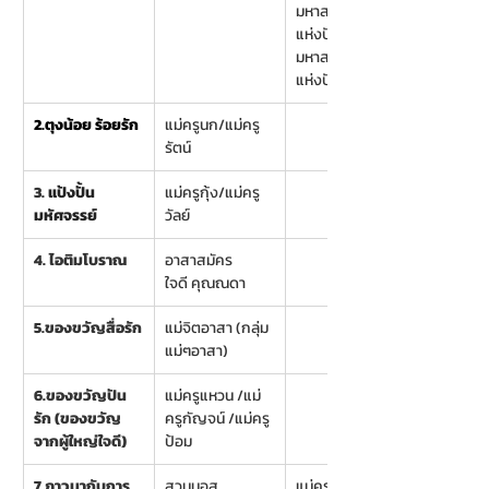
มหาสมุทร
แห่งปัญญา
มหาสมุทร
แห่งปัญญา
2.ตุงน้อย ร้อยรัก
แม่ครูนก/แม่ครู
รัตน์
3. 
แป้งปั้น
แม่ครูกุ้ง/แม่ครู
มหัศจรรย์
วัลย์
4. ไอติมโบราณ
อาสาสมัคร
ใจดี คุณณดา
5.ของขวัญสื่อรัก
แม่จิตอาสา (กลุ่ม
แม่ๆอาสา)
6.ของขวัญปัน
แม่ครูแหวน /แม่
รัก (ของขวัญ
ครูกัญจน์ /แม่ครู
จากผู้ใหญ่ใจดี)
ป้อม
7.ภาวนากับการ
สวนมอส
แม่ครูเหมียว/แม่