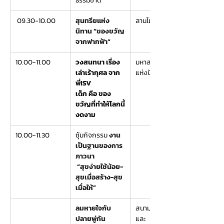
ธรรมชาติ
 09.30-10.00
สุนทรียแห่ง
ลานไม้
นิทาน “ของขวัญ
จากฟากฟ้า”
10.00-11.00 
วงสนทนา เรื่อง
มหาสมุทร
เล่าเร้ากุศล จาก
แห่งปัญญา
พี่ISV
เด็ก คือ ของ
ขวัญที่ทำให้โลกนี้
งดงาม
10.00-11.30 
ซุ้มกิจกรรม 
งาน
เป็นฐานของการ
ภาวนา
“สุขง่ายใช้น้อย-
สุขเมื่อสร้าง-สุข
เมื่อให้”   
ลมหายใจกับ
สนามเด็กเล่น
ปลายพู่กัน
และ