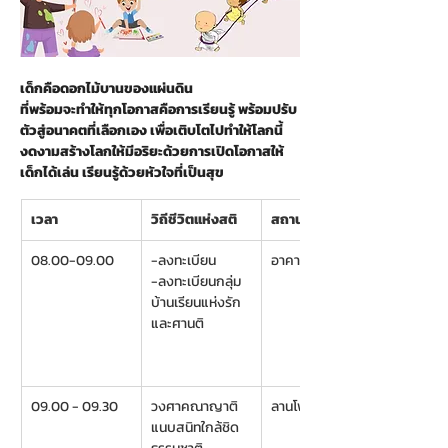
เด็กคือดอกไม้บานของแผ่นดิน
ที่พร้อมจะทำให้ทุกโอกาสคือการเรียนรู้ พร้อมปรับ
ตัวสู่อนาคตที่เลือกเอง เพื่อเติบโตไปทำให้โลกนี้
งดงามสร้างโลกให้มีอริยะด้วยการเปิดโอกาสให้
เด็กได้เล่น เรียนรู้ด้วยหัวใจที่เป็นสุข 
เวลา
วิถีชีวิตแห่งสติ
สถานที่
08.00-09.00  
-ลงทะเบียน
อาคารสาวิกา
-ลงทะเบียนกลุ่ม
บ้านเรียนแห่งรัก
และศานติ
09.00 - 09.30
วงศาคณาญาติ 
ลานโพธิ์
แนบสนิทใกล้ชิด