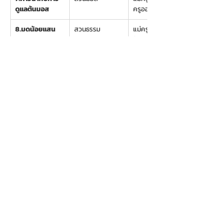
ดูแลต้นมอส
ครูออน
8.มดน้อยแสน
สวนธรรม
แม่ครูรุ่ง/แม่ครู
ขยัน
ฟ้า
11.30-13.00
อาหารอร่อย...กิน
อู่ข้าวอู่น้ำ
กันหลายคน
13.00-14.00
นอนภาวนากับ
ธรรมศาลา
คลื่นเสียงคริสทัล
โบวล์    
13.30-14.30
 เดินเล่นอย่างมี
ถ้ำอายตนะ
สติ 
จากเส้นทาง
ภาวนาสู่ถ้ำแห่ง
อายตนะ
14.30-15.00
กราบคุณยายจ๋า /
พระมหาเจดีย์
ทบทวนภาวนา/ 
กลับบ้านปลอดภัย
โดยธรรม