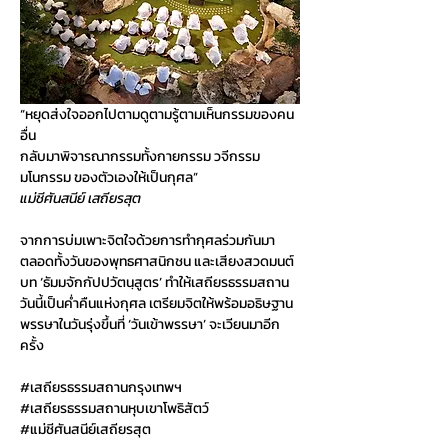
“หยุดส่งใจออกไปตามดูตามรู้ตามเห็นกรรมของคน
อื่น
กลับมาพิจารณากรรมทั้งกายกรรม วจีกรรม 
มโนกรรม ของตัวเองให้เป็นกุศล”
แม่ชีศันสนีย์ เสถียรสุต
จากการบ่มเพาะจิตใจด้วยการทำกุศลร่วมกันมา
ตลอดทั้งวันของพุทธศาสนิกชน และเสียงสวดมนต์
บท ‘ธัมมจักกัปปวัตนฺสูตร’ ทำให้เสถียรธรรมสถาน
วันนี้เป็นค่ำคืนแห่งกุศล เตรียมจิตให้พร้อมอธิษฐาน
พรรษาในวันรุ่งขึ้นที่ ‘วันเข้าพรรษา’ จะเวียนมาอีก
ครั้ง  
#เสถ
ียรธรรมสถานกรุงเทพฯ
#เสถ
ียรธรรมสถานหุบเขาโพธิสัตว์
#แม
่ชีศันสนีย์เสถียรสุต