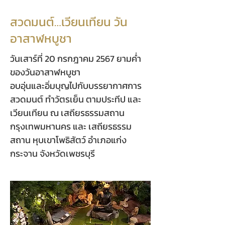
สวดมนต์…เวียนเทียน วัน
อาสาฬหบูชา
วันเสาร์ที่ 20 กรกฎาคม 2567 ยามค่ำ
ของวันอาสาฬหบูชา
อบอุ่นและอิ่มบุญไปกับบรรยากาศการ
สวดมนต์ ทำวัตรเย็น ตามประทีป และ
เวียนเทียน ณ เสถียรธรรมสถาน
กรุงเทพมหานคร และ เสถียรธรรม
สถาน หุบเขาโพธิสัตว์ อำเภอแก่ง
กระจาน จังหวัดเพชรบุรี