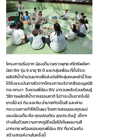
โครงการเริ่มจาก น้องเต็ม (พราวพุทธ ศรีทรัพย์พา
นิช) ISV รุ่น 9 อายุ 10 ปี และกลุ่มเพื่อน ที่ตั้งใจจะ
ผลิตสีน้ำจำนวนมากเพื่อส่งต่อให้กลุ่มคนเหล่านี้ โดย
ได้รับแรงบันดาลใจจากโครงการบริจาคสีของมูลนิธิ
กระจกเงา  จึงชวนพี่น้อง ISV มารวมพลังร่วมเรียนรู้
วิธีการผลิตสีน้ำจากธรรมชาติ ไม่ว่าจะเป็นจากใบไม้ 
ยางไม้ แร่ ดิน และหิน นำมาสกัดเป็นสี และผ่าน
กระบวนการทำให้เป็นผง โดยการสอนของคุณแม่
ของน้องเต็ม คือ คุณปณภัฒ สุขประดิษฐ์  เด็กๆ 
ต่างยิ้มด้วยความภาคภูมิใจเมื่อได้เห็นผลงานสี
มากมาย พร้อมขอบคุณพี่น้อง ISV ที่มาร่วมกัน
สร้างสรรค์งานในครั้งนี้