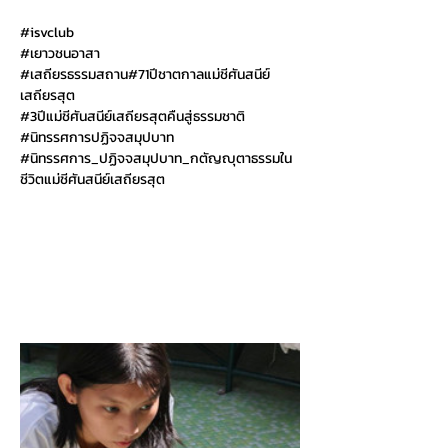
#isvclub
#เยาวชนอาสา
#เสถ
ียรธรรมสถาน#71ปีชาตกาลแม่ชีศันสนีย์
เสถียรสุต
#3ป
ีแม่ชีศันสนีย์เสถียรสุตคืนสู่ธรรมชาติ
#น
ิทรรศการปฏิจจสมุปบาท
#น
ิทรรศการ_ปฏิจจสมุปบาท_กตัญญุตาธรรมใน
ชีวิตแม่ชีศันสนีย์เสถียรสุต