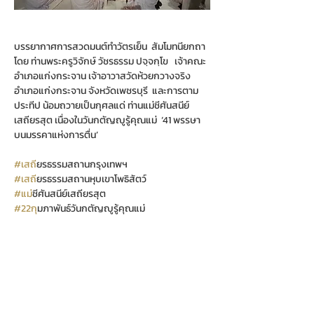
บรรยากาศการสวดมนต์ทำวัตรเย็น  สัมโมทนียกถา 
โดย ท่านพระครูวิจักษ์ วัชรธรรม ปจฺจกฺโข   เจ้าคณะ
อำเภอแก่งกระจาน เจ้าอาวาสวัดห้วยกวางจริง 
อำเภอแก่งกระจาน จังหวัดเพชรบุรี  และการตาม
ประทีป น้อมถวายเป็นกุศลแด่ ท่านแม่ชีศันสนีย์ 
เสถียรสุต เนื่องในวันกตัญญูรู้คุณแม่  ‘41 พรรษา
บนมรรคาแห่งการตื่น’
#เสถ
ียรธรรมสถานกรุงเทพฯ
#เสถ
ียรธรรมสถานหุบเขาโพธิสัตว์
#แม
่ชีศันสนีย์เสถียรสุต
#22ก
ุมภาพันธ์วันกตัญญูรู้คุณแม่