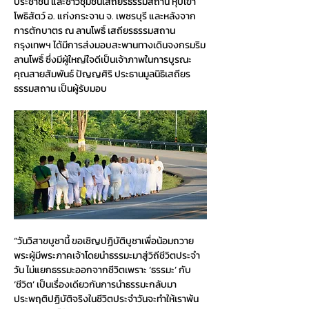
ประชาชน และชาวชุมชนเสถียรธรรมสถาน หุบเขา
โพธิสัตว์ อ. แก่งกระจาน จ. เพชรบุรี และหลังจาก
การตักบาตร ณ ลานโพธิ์ เสถียรธรรมสถาน 
กรุงเทพฯ ได้มีการส่งมอบสะพานทางเดินจงกรมริม
ลานโพธิ์ ซึ่งมีผู้ใหญ่ใจดีเป็นเจ้าภาพในการบูรณะ 
คุณสายสัมพันธ์ ปัญญศิริ ประธานมูลนิธิเสถียร
ธรรมสถาน เป็นผู้รับมอบ
“วันวิสาขบูชานี้ ขอเชิญปฏิบัติบูชาเพื่อน้อมถวาย
พระผู้มีพระภาคเจ้าโดยนำธรรมะมาสู่วิถีชีวิตประจำ
วัน ไม่แยกธรรมะออกจากชีวิตเพราะ ‘ธรรมะ’ กับ 
‘ชีวิต’ เป็นเรื่องเดียวกันการนำธรรมะกลับมา
ประพฤติปฏิบัติจริงในชีวิตประจำวันจะทำให้เราพ้น