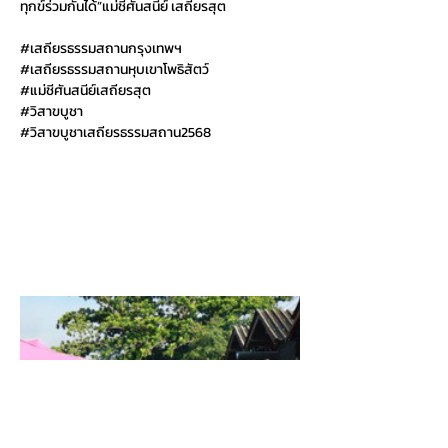
ทุกข์ร่วมกันได้”แม่ชีศันสนีย์ เสถียรสุต
#เสถ
ียรธรรมสถานกรุงเทพฯ
#เสถ
ียรธรรมสถานหุบเขาโพธิสัตว์
#แม
่ชีศันสนีย์เสถียรสุต
#ว
ิสาขบูชา
#ว
ิสาขบูชาเสถียรธรรมสถาน2568