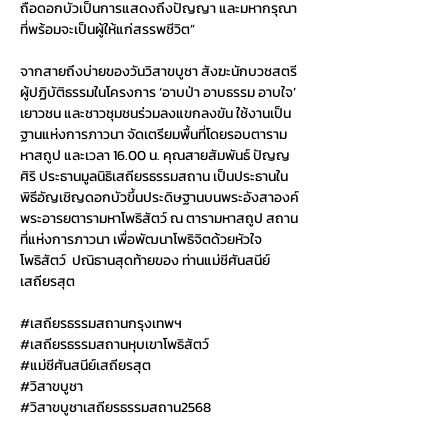
ถือดอกบัวเป็นการแสดงถึงปัญญา และมหากรุณา
ที่พร้อมจะเป็นผู้ให้แก่สรรพชีวิต”
จากสายถึงบ่ายของวันวิสาขบูชา สังฆะนักบวชสตรี 
ผู้ปฏิบัติธรรมในโครงการ ‘อาบป่า อาบธรรม อาบใจ’ 
เยาวชน และชาวชุมชนร่วมลงแขกลงขัน ใช้งานเป็น
ฐานแห่งการภาวนา จัดเตรียมพื้นที่โดยรอบตาราม
หาสถูป และเวลา 16.00 น. คุณสายสัมพันธ์ ปัญญ
ศิริ ประธานมูลนิธิเสถียรธรรมสถาน เป็นประธานใน
พิธีอัญเชิญดอกบัวขึ้นประดิษฐานบนพระอังสาองค์
พระอารยตารามหาโพธิสัตว์ ณ ตารามหาสถูป สถาน
ที่แห่งการภาวนา เพื่อพัฒนาโพธิจิตด้วยหัวใจ
โพธิสัตว์  ปณิธานสุดท้ายของ ท่านแม่ชีศันสนีย์ 
เสถียรสุต
#เสถ
ียรธรรมสถานกรุงเทพฯ
#เสถ
ียรธรรมสถานหุบเขาโพธิสัตว์
#แม
่ชีศันสนีย์เสถียรสุต
#ว
ิสาขบูชา
#ว
ิสาขบูชาเสถียรธรรมสถาน2568