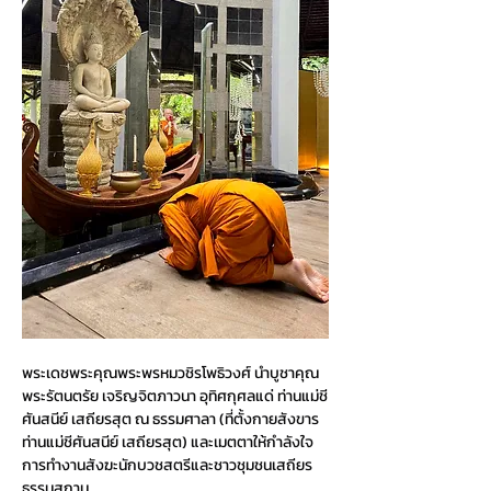
พระเดชพระคุณพระพรหมวชิรโพธิวงศ์ นำบูชาคุณ
พระรัตนตรัย เจริญจิตภาวนา อุทิศกุศลแด่ ท่านแม่ชี
ศันสนีย์ เสถียรสุต ณ ธรรมศาลา (ที่ตั้งกายสังขาร 
ท่านแม่ชีศันสนีย์ เสถียรสุต) และเมตตาให้กำลังใจ
การทำงานสังฆะนักบวชสตรีและชาวชุมชนเสถียร
ธรรมสถาน