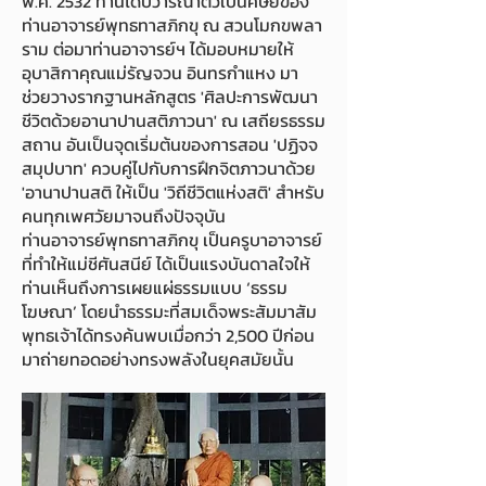
พ.ศ. 2532 ท่านได้ปวารณาตัวเป็นศิษย์ของ
ท่านอาจารย์พุทธทาสภิกขุ ณ สวนโมกขพลา
ราม ต่อมาท่านอาจารย์ฯ ได้มอบหมายให้
อุบาสิกาคุณแม่รัญจวน อินทรกำแหง มา
ช่วยวางรากฐานหลักสูตร 'ศิลปะการพัฒนา
ชีวิตด้วยอานาปานสติภาวนา' ณ เสถียรธรรม
สถาน อันเป็นจุดเริ่มต้นของการสอน 'ปฏิจจ
สมุปบาท' ควบคู่ไปกับการฝึกจิตภาวนาด้วย
'อานาปานสติ ให้เป็น 'วิถีชีวิตแห่งสติ' สำหรับ
คนทุกเพศวัยมาจนถึงปัจจุบัน
ท่านอาจารย์พุทธทาสภิกขุ เป็นครูบาอาจารย์
ที่ทำให้แม่ชีศันสนีย์ ได้เป็นแรงบันดาลใจให้
ท่านเห็นถึงการเผยแผ่ธรรมแบบ ‘ธรรม
โฆษณา’ โดยนำธรรมะที่สมเด็จพระสัมมาสัม
พุทธเจ้าได้ทรงค้นพบเมื่อกว่า 2,500 ปีก่อน
มาถ่ายทอดอย่างทรงพลังในยุคสมัยนั้น