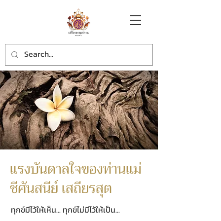
แรงบันดาลใจของท่านแม่
ชีศันสนีย์ เสถียรสุต
ทุกข์มีไว้ให้เห็น... ทุกข์ไม่มีไว้ให้เป็น...