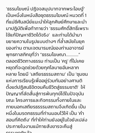
‘ธรรมโฆษณ์ ปฏิจจสมุปบาทจากพระโอษฐ์’
เป็นหนึ่งในหนังสือชุดธรรมโฆษณ์ หมวดที่ 1
ที่แม่ชีศันสนีย์แนะนำให้ลูกศิษย์ศึกษาและนำ
มาปฏิบัติเพื่อท้าทายว่า ‘ธรรมศักดิ์สิทธิ์เพราะ
ใช้แก้ปัญหาชีวิตได้จริง’ และท่านได้นำมา
ขยายความในรูปแบบต่างๆ ที่ล้ำสมัยในยุค
ของท่าน ตามเจตนารมณ์ของท่านอาจารย์
พุทธทาสภิกขุที่ว่า “ธรรมโฆษณา..............”
ตลอดชีวิตทางธรรม ท่านเป็น 'ครู' ที่ไม่เคย
หยุดที่จะฉุดช่วยด้วยกุศโลบายอันหลาก
หลาย โดยมี ‘เสถียรธรรมสถาน’ เป็น 'ชุมชน
แห่งการเรียนรู้เพื่ออยู่ร่วมกันอย่างศานติ
ตั้งแต่ปฏิสนธิจิตจนคืนชีวิตสู่ธรรมชาติ' ให้
ปัญญาที่ลัดสั้นสู่การพ้นทุกข์ได้ในปัจจุบัน
ขณะ โครงการและกิจกรรมทั้งภายในและ
ภายนอกเสถียรธรรรมสถานจึงเกิดขึ้น เป็น
หนึ่งในมรดกธรรมที่ท่านมอบไว้ให้ เป็น 'คำ
สอนที่คิดถึง' ที่ทำให้ท่านยังอยู่ในใจยังเปล่ง
ประกายในงานแม้กายสังขารจะคืนสู่
ธรรมชาติแล้ว