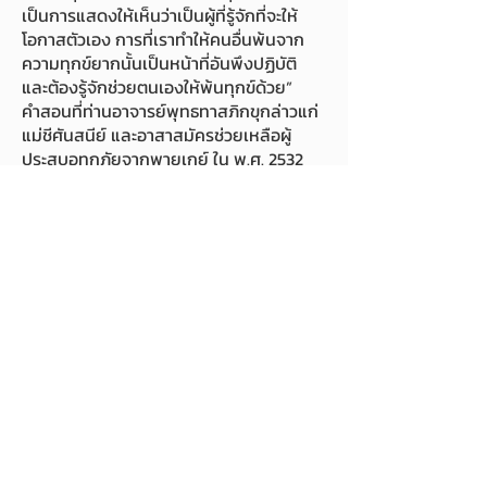
เป็นการแสดงให้เห็นว่าเป็นผู้ที่รู้จักที่จะให้
โอกาสตัวเอง การที่เราทำให้คนอื่นพ้นจาก
ความทุกข์ยากนั้นเป็นหน้าที่อันพึงปฏิบัติ
และต้องรู้จักช่วยตนเองให้พ้นทุกข์ด้วย”
คำสอนที่ท่านอาจารย์พุทธทาสภิกขุกล่าวแก่
แม่ชีศันสนีย์ และอาสาสมัครช่วยเหลือผู้
ประสบอุทกภัยจากพายุเกย์ ใน พ.ศ. 2532
ศิลปะการพัฒนาชีวิตด้วย
อานาปานสติภาวนา
ถ่ายทอดธรรมดุจแม่สู่ลูก
หลังจากแม่ชี
ศันสนีย์ได้ปวารณาตัวเป็นศิษย์ของท่าน
อาจารย์พุทธทาสภิกขุ โดยนำ ‘การใช้ลม
หายใจแห่งสติเป็นเครื่องมือ’ มาใช้ในงาน
ด้านต่างๆ และดำริการเปิดโครงการ ‘ศิลปะ
การพัฒนาชีวิตด้วยอานาปานสติภาวนา’ ขึ้น
ที่เสถียรธรรมสถาน กรุงเทพมหานคร โดย