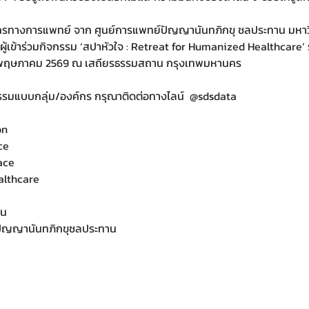
รทางการแพทย์ จาก ศูนย์การแพทย์ปัญญานันทภิกขุ ชลประทาน มหาว
ู้เข้าร่วมกิจกรรม ‘สปาหัวใจ : Retreat for Humanized Healthcare’ รุ่
์-พฤษภาคม 2569 ณ เสถียรธรรมสถาน กรุงเทพมหานคร
กรรมแบบกลุ่ม/องค์กร กรุณาติดต่อทางไลน์  @sdsdata
on
ce
ace
lthcare
าน
ปัญญานันทภิกขุชลประทาน