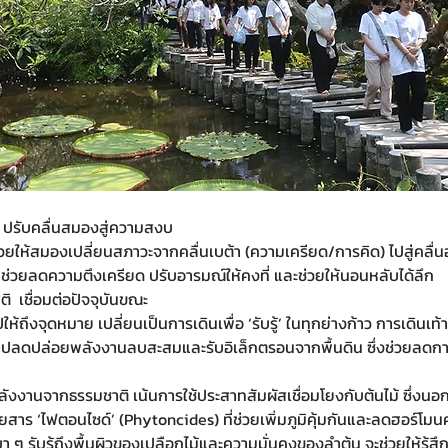
  ปรับคลื่นสมองสู่ความสงบ
่วยให้สมองเปลี่ยนสภาวะจากคลื่นเบต้า (ความเครียด/การคิด) ไปสู่คลื่นอัล
ช่วยลดความตึงเครียด ปรับอารมณ์ให้คงที่ และช่วยให้นอนหลับได้ลึก
ติ  เชื่อมต่อปัจจุบันขณะ
ปให้ถึงจุดหมาย เปลี่ยนเป็นการเดินเพื่อ ‘รับรู้’ ในทุกย่างก้าว การเดินเท้า
ยปลดปล่อยพลังงานลบสะสมและรับอิเล็กตรอนจากพื้นดิน ซึ่งช่วยลดก
บพลังงานจากธรรมชาติ เน้นการใช้ประสาทสัมผัสเชื่อมโยงกับต้นไม้ ซึ่งน
อยสาร ‘ไฟตอนไซด์’ (Phytoncides) ที่ช่วยเพิ่มภูมิคุ้มกันและลดฮอร์โม
 ๆ รับรู้ถึงพื้นผิวของเปลือกไม้และความมั่นคงของลำต้น จะช่วยให้รู