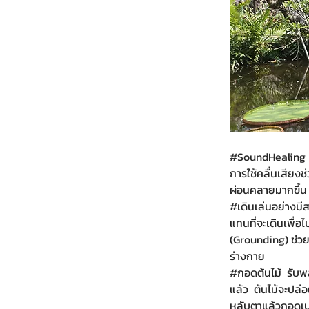
#SoundHealing
การใช้คลื่นเสียงช
ผ่อนคลายมากขึ้น 
#เด
ินเล่นอย่างมีส
แทนที่จะเดินเพื่อไ
(Grounding) ช่ว
ร่างกาย 
#กอดต
้นไม้  รั
แล้ว  ต้นไม้จะปล่
หลับตาแล้วกอดเบา