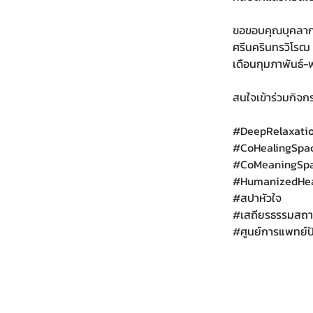
ขอขอบคุณบุคลาก
ศรีนครินทรวิโรฒ ผ
เดือนกุมภาพันธ
สนใจเข้าร่วมกิจ
#DeepRelaxati
#CoHealingSpa
#CoMeaningSp
#HumanizedHea
#สปาห
ัวใจ
#เสถ
ียรธรรมสถ
#ศ
ูนย์การแพทย์