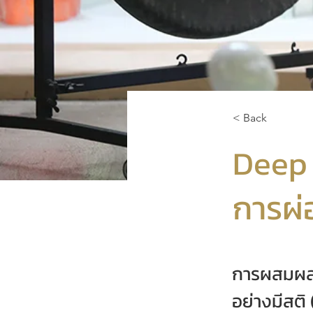
< Back
Deep 
การผ่
การผสมผสา
อย่างมีสติ