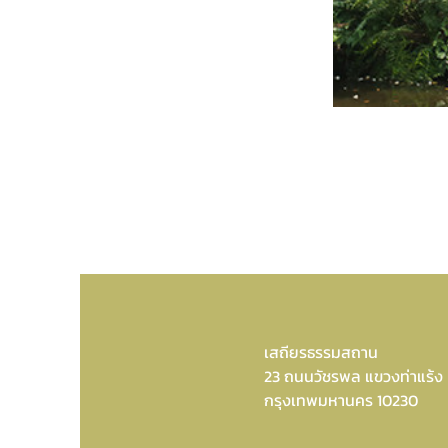
เสถียรธรรมสถาน
23 ถนนวัชรพล แขวงท่าแร้ง
กรุงเทพมหานคร 10230