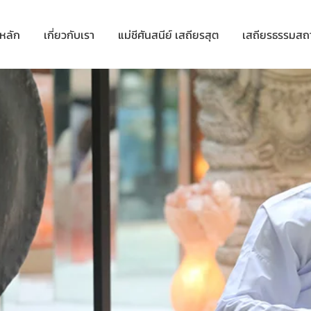
าหลัก
เกี่ยวกับเรา
แม่ชีศันสนีย์ เสถียรสุต
เสถียรธรรมสถ