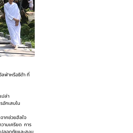
ฟ่าหรือธีต้า ที่
เปล่า 
ารอักเสบใน
อกจากช่วยฮีลใจ
นความเครียด  การ
้สึกปลอดภัยและสงบ